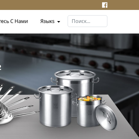
тесь С Нами
Языкs