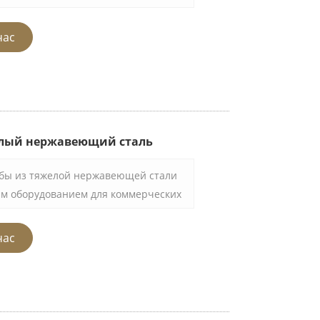
ей стали, который предназначен для
количества овощей, фруктов и
час
 Эти фильтры изготовлены из
оторая является
оррозионно - стойким материалом и
чна, когда используется в больших
енных кухнях.
елый нержавеющий сталь
бы из тяжелой нержавеющей стали
м оборудованием для коммерческих
ия пищи. Это крупное кофейное
з высококачественной нержавеющей
час
т его коррозионную стойкость и
рживает большое количество