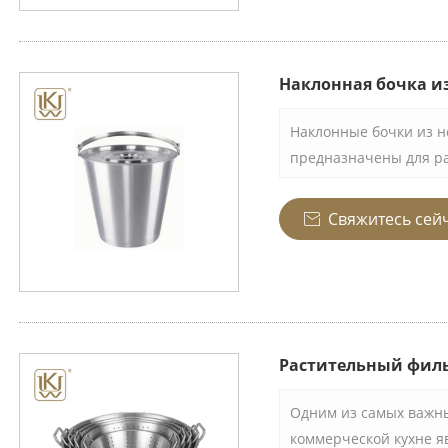
поддерживать низкое 
времени и идеально п
ресторанах, барах ил
Наклонная бочка и
Наклонные бочки из 
предназначены для ра
делает их разнообраз
Он изготовлен из вы
Свяжитесь сей

стали и обеспечивает
стойкость, что делает
использования в суро
Растительный фил
Одним из самых важн
коммерческой кухне 