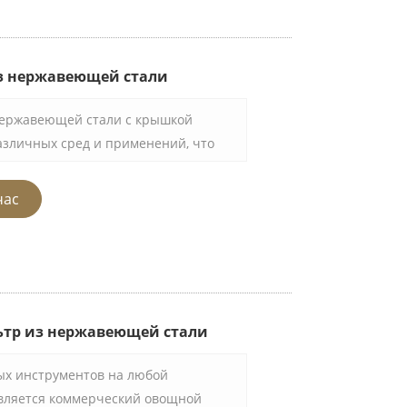
содержание в течение длительного
одходит для холодных напитков в
и других социальных мероприятиях.
з нержавеющей стали
нержавеющей стали с крышкой
зличных сред и применений, что
ными и удобными в использовании.
сококачественной нержавеющей
час
 его долговечность и коррозионную
 его идеально подходящим для
вых местах.
ьтр из нержавеющей стали
ых инструментов на любой
является коммерческий овощной