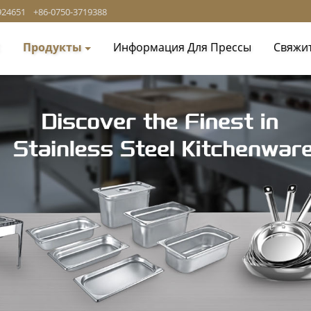
924651
+86-0750-3719388
с
Продукты
Информация Для Прессы
Свяжи