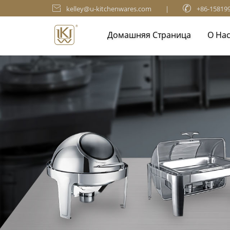

kelley@u-kitchenwares.com
|

+86-15819
Домашняя Страница
О На