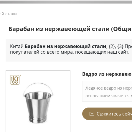
й стали
Барабан из нержавеющей стали
(Общи
Китай
Барабан из нержавеющей стали
, {2}, {3}
покупателей со всего мира, посещающих наш сайт.
Ведро из нержавею
Ледяное ведро из не
основанием является 
который хорошо испол
коммерческой среде. 
Свяжитесь сей

нержавеющей стали, 
высококачественной 