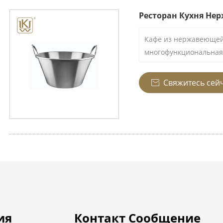
Ресторан Кухня Не
Кафе из нержавеющей 
многофункциональная 
предназначенная для 
изготовленный из вы
Свяжитесь сей

стали, обладает отли
стойкостью и идеальн
коммерческих условия
использования.
ия
Контакт Сообщение