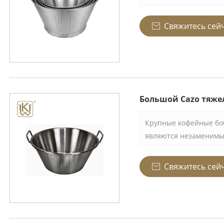
фильтр из нержавеющ
размещения большого 
Свяжитесь сей

других ингредиентов.
нержавеющей стали, к
высококачественным к
поэтому очень долгове
количествах на оживл
Большой Cazo тяж
Крупные кофейные бо
являются незаменимы
кухонь и приготовлен
зерно изготовлено и
Свяжитесь сей

стали, что гарантируе
долговечность и выде
использования.