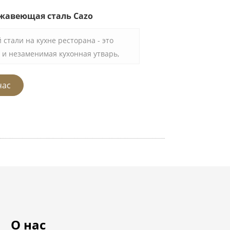
ржавеющая сталь Cazo
стали на кухне ресторана - это
и незаменимая кухонная утварь,
профессиональной кухни. Этот котел,
сококачественной нержавеющей
час
чной долговечностью и коррозионной
о подходит для использования в
х, требующих большого количества
О нас