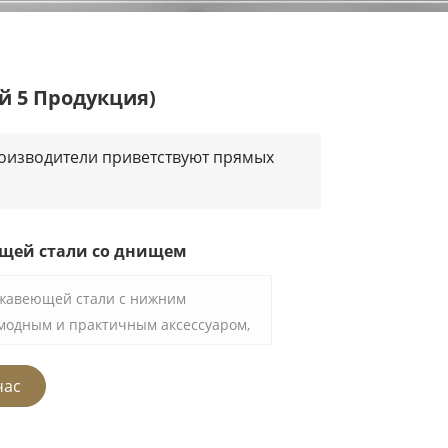
й 5 Продукция)
 Производители приветствуют прямых
щей стали со днищем
ржавеющей стали с нижним
модным и практичным аксессуаром,
ьзуется в любой домашней или
Этот ледяной бочонок из
час
изготовленный из
нержавеющей стали, может