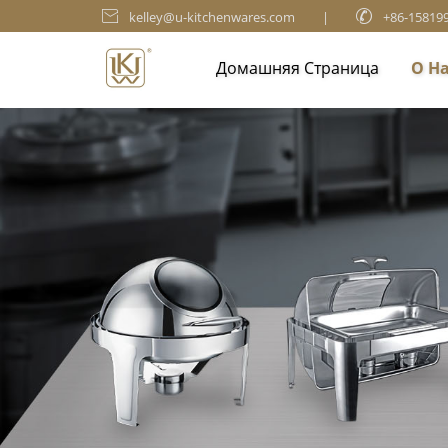

kelley@u-kitchenwares.com
|

+86-15819
Домашняя Страница
О Н