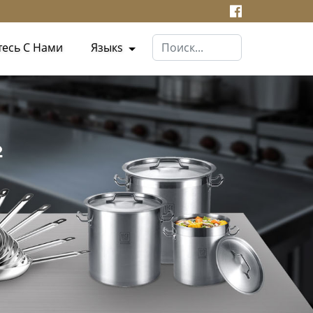
тесь С Нами
Языкs