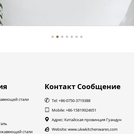
ия
Контакт Сообщение
жавеющей стали

Tel: +86-0750-3719388

Mobile: +86-15819924651

Адрес: Китайская провинция Гуандун
таль

Website:
www.ukwkitchenwares.com
ержавеющей стали