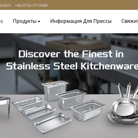
924651
+86-0750-3719388
ас
Продукты
Информация Для Прессы
Свяжи