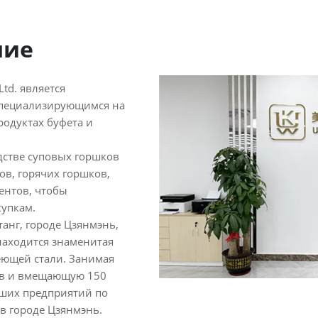
ние
Ltd. является
специализирующимся на
одуктах буфета и
стве суповых горшков
ов, горячих горшков,
ентов, чтобы
купкам.
танг, городе Цзянмэнь,
находится знаменитая
еющей стали. Занимая
ов и вмещающую 150
йших предприятий по
в городе Цзянмэнь.