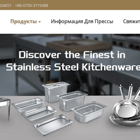
924651
+86-0750-3719388
с
Продукты
Информация Для Прессы
Свяжи