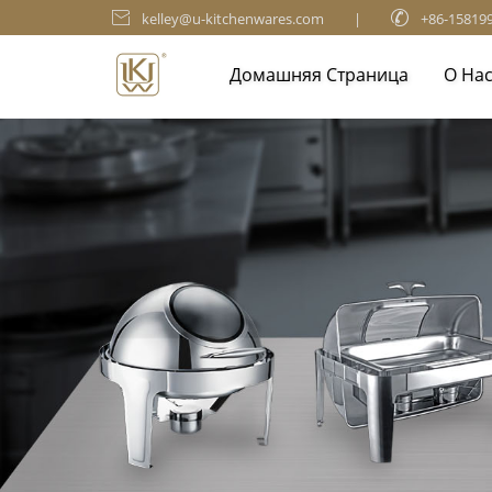

kelley@u-kitchenwares.com
|

+86-15819
Домашняя Страница
О На