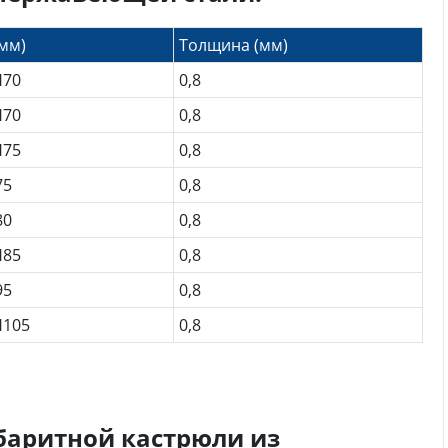
мм)
Толщина (мм)
H70
0,8
H70
0,8
H75
0,8
75
0,8
80
0,8
H85
0,8
95
0,8
Н105
0,8
баритной кастрюли из