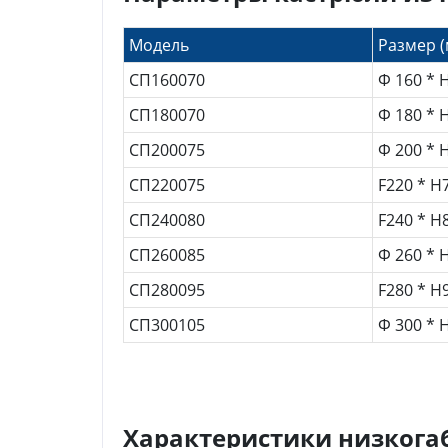
Модель
Размер (
СП160070
Ф 160 * 
СП180070
Ф 180 * 
СП200075
Ф 200 * 
СП220075
F220 * H
СП240080
F240 * H
СП260085
Ф 260 * 
СП280095
F280 * H
СП300105
Ф 300 * 
Характеристики низкога