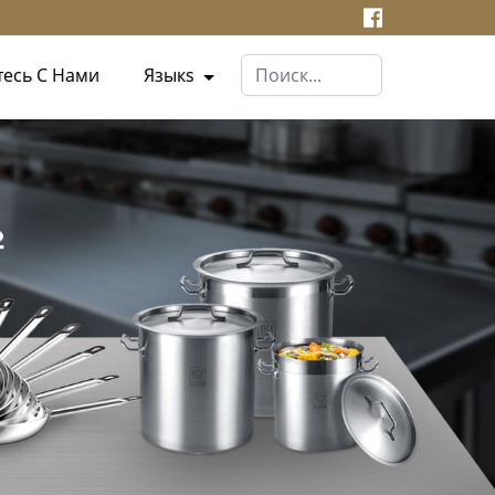
тесь С Нами
Языкs