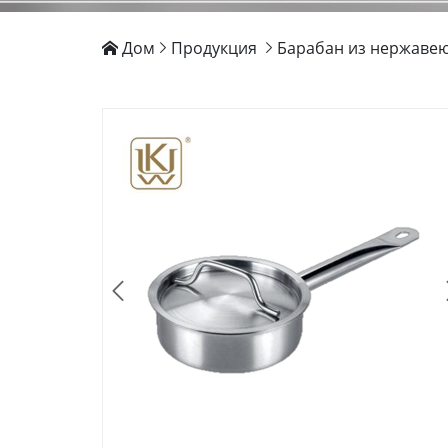
Дом
Продукция
Барабан из нержаве



