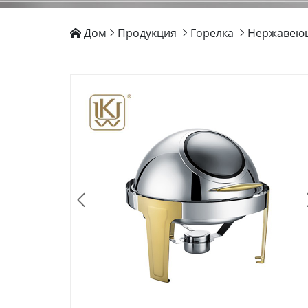
Дом
Продукция
Горелка
Нержавеющ




