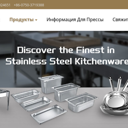
924651
+86-0750-3719388
с
Продукты
Информация Для Прессы
Свяжи