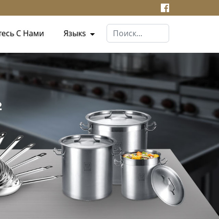
тесь С Нами
Языкs