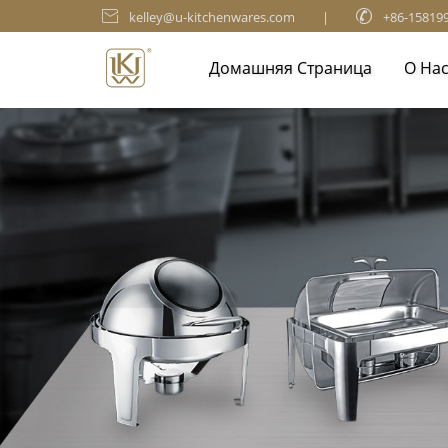

kelley@u-kitchenwares.com
|

+86-15819
Домашняя Страница
О На